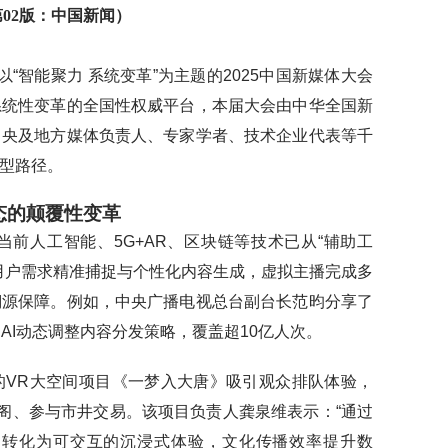
12 第02版：中国新闻）
，以“智能聚力 系统变革”为主题的2025中国新媒体大会
系统性变革的全国性权威平台，本届大会由中华全国新
中央及地方媒体负责人、专家学者、技术企业代表等千
型路径。
态的颠覆性变革
前人工智能、5G+AR、区块链等技术已从“辅助工
用户需求精准捕捉与个性化内容生成，虚拟主播完成多
溯源保障。例如，中央广播电视总台副台长范昀分享了
AI动态调整内容分发策略，覆盖超10亿人次。
的VR大空间项目《一梦入大唐》吸引观众排队体验，
楼阁、参与市井交易。该项目负责人龚泉维表示：“通过
述转化为可交互的沉浸式体验，文化传播效率提升数