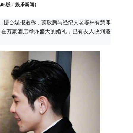
06 第06版：娱乐新闻）
，据台媒报道称，萧敬腾与经纪人老婆林有慧即
将会在万豪酒店举办盛大的婚礼，已有友人收到邀