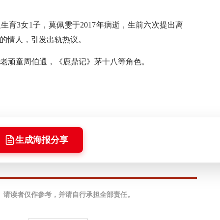
3女1子，莫佩雯于2017年病逝，生前六次提出离
岁的情人，引发出轨热议。
老顽童周伯通，《鹿鼎记》茅十八等角色。
生成海报分享
。请读者仅作参考，并请自行承担全部责任。