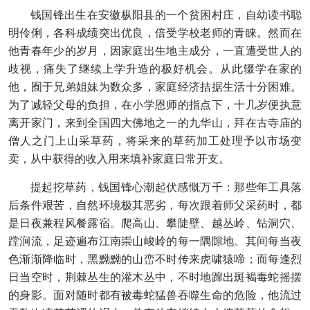
钱国锋出生在安徽枞阳县的一个贫困村庄，自幼读书聪
明伶俐，各科成绩突出优良，倍受学校老师的青睐。然而在
他青春年少的岁月，因家庭出生地主成分，一直遭受世人的
歧视，痛失了继续上学升造的极好机会。从此辍学在家的
他，囿于兄弟姐妹为数众多，家庭经济拮据生活十分困难。
为了减轻父母的负担，在小学恩师的指点下，十几岁便执意
离开家门，来到全国四大佛地之一的九华山，拜在古寺庙的
僧人之门上山采草药，将采来的草药加工处理予以市场变
卖，从中获得的收入用来填补家庭日常开支。
提起挖草药，钱国锋心潮起伏感慨万千：那些年工具落
后条件艰苦，自然环境极其恶劣，每次跟着师父采药时，都
是日夜兼程风餐露宿。爬高山、攀陡壁、越丛岭、钻洞穴、
蹚涧流，足迹遍布江南崇山峻岭的每一隅隙地。其间每当夜
色渐渐降临时，黑黝黝的山峦不时传来虎啸猿啼；而每逢烈
日当空时，荆棘丛生的灌木丛中，不时地蹿出斑褐毒蛇摇摆
的身影。面对随时都有被毒蛇猛兽吞噬生命的危险，他流过