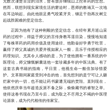
无数次凄楚苦涩的泪水，曾有放弃继续山上挖草药的念想。
然而，联想到现实家境生活的窘迫时，恩师的教诲又一次地
在耳边响起。由此他鼓足勇气咬紧牙关，铆足干劲再次树立
起战胜困难的坚定信念。
正因为他有了这种刚毅的坚定信念，在经年累月巡山采
药的过程中，得益于师父的言传身教耳濡目染，慢慢地知道
了每株草药的药用价值及使用途径。他勤奋好学勇于吃苦，
赢得了师父真诚的关爱并视如家人一般，且乐于传授相应的
药理知识。尤其令人感动的是，为了使他拥有一番系统的中
医理论，师父慷慨解囊送他一套珍藏多年的中医法典。有了
这套古典书籍的指南，平日里，他视生命一般倍加珍惜爱
护。文革期间家庭受到冲击的他，首先想到的是宁可让人砸
烂家中的一切，也不能让药书蒙遭无端的焚毁。直到现在，
他依然庆幸当年趁造反派不备之际，偷偷藏书的睿智之举。
使得这卷书现在乃至今后，成为取之不尽用之不竭的中医理
论源泉，成为代代相传的传家宝。